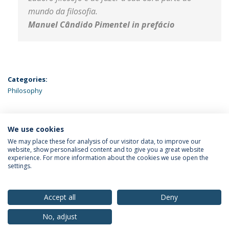
mundo da filosofia.
Manuel Cândido Pimentel in prefácio
Categories:
Philosophy
We use cookies
LATEST NEWS
We may place these for analysis of our visitor data, to improve our
website, show personalised content and to give you a great website
experience. For more information about the cookies we use open the
settings.
Privacy Policy
Terms & Conditions
Rights of Data Subjects
Accept all
Deny
No, adjust
© 2026 Universidade Católica Portuguesa