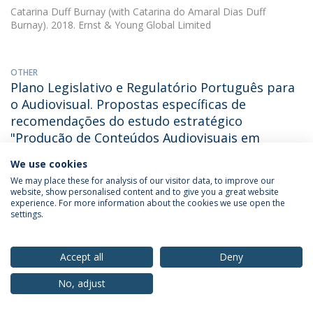
Catarina Duff Burnay
(with Catarina do Amaral Dias Duff
Burnay). 2018. Ernst & Young Global Limited
OTHER
Plano Legislativo e Regulatório Português para
o Audiovisual. Propostas específicas de
recomendações do estudo estratégico
"Produção de Conteúdos Audiovisuais em
Portugal"
We use cookies
Catarina Duff Burnay
2018. Estudo da consultora Ernst & Young
We may place these for analysis of our visitor data, to improve our
para a Associação de Produtores Independentes de Televisão
website, show personalised content and to give you a great website
experience. For more information about the cookies we use open the
settings.
BOOK CHAPTER
Portugal: televisão em rede. Novas estratégias
Accept all
Deny
para a ficção
No, adjust
Catarina Duff Burnay
2018. OBITEL 2018 - Ficção Televisiva
Ibero-Americana em plataformas de video on demand