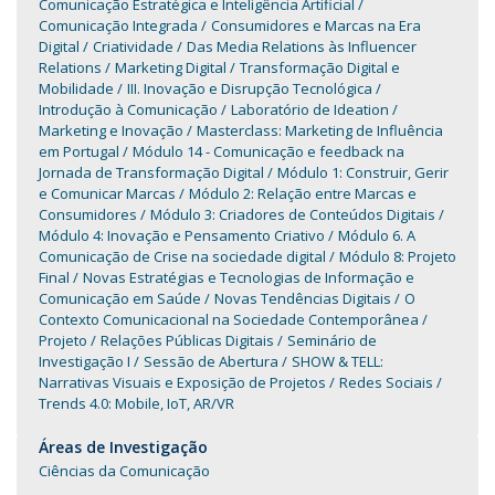
Comunicação Estratégica e Inteligência Artificial
Comunicação Integrada
Consumidores e Marcas na Era
Digital
Criatividade
Das Media Relations às Influencer
Relations
Marketing Digital
Transformação Digital e
Mobilidade
III. Inovação e Disrupção Tecnológica
Introdução à Comunicação
Laboratório de Ideation
Marketing e Inovação
Masterclass: Marketing de Influência
em Portugal
Módulo 14 - Comunicação e feedback na
Jornada de Transformação Digital
Módulo 1: Construir, Gerir
e Comunicar Marcas
Módulo 2: Relação entre Marcas e
Consumidores
Módulo 3: Criadores de Conteúdos Digitais
Módulo 4: Inovação e Pensamento Criativo
Módulo 6. A
Comunicação de Crise na sociedade digital
Módulo 8: Projeto
Final
Novas Estratégias e Tecnologias de Informação e
Comunicação em Saúde
Novas Tendências Digitais
O
Contexto Comunicacional na Sociedade Contemporânea
Projeto
Relações Públicas Digitais
Seminário de
Investigação I
Sessão de Abertura
SHOW & TELL:
Narrativas Visuais e Exposição de Projetos
Redes Sociais
Trends 4.0: Mobile, IoT, AR/VR
Áreas de Investigação
Ciências da Comunicação