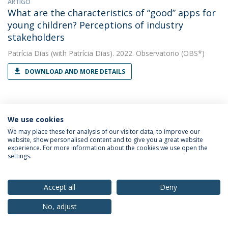
ARTIGO
What are the characteristics of “good” apps for
young children? Perceptions of industry
stakeholders
Patrícia Dias
(with Patrícia Dias). 2022. Observatorio (OBS*)
DOWNLOAD AND MORE DETAILS
ARTIGO
“I’m not sure how they make money”: How
We use cookies
Tweens and Teenagers Perceive the Business of
We may place these for analysis of our visitor data, to improve our
website, show personalised content and to give you a great website
Social Media, Influencers and Brands
experience. For more information about the cookies we use open the
settings.
Patrícia Dias
(with Dias, Patrícia). 2022. Media Education
Research Journal
Accept all
Deny
DOWNLOAD AND MORE DETAILS
No, adjust
CAPÍTULO DE LIVRO