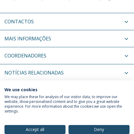
CONTACTOS
MAIS INFORMAÇÕES
COORDENADORES
NOTÍCIAS RELACIONADAS
EVENTOS RELACIONADOS
We use cookies
We may place these for analysis of our visitor data, to improve our
website, show personalised content and to give you a great website
experience. For more information about the cookies we use open the
Política de Privacidade
Termos & Condições
settings.
Direitos do Titular dos Dados
Accept all
Deny