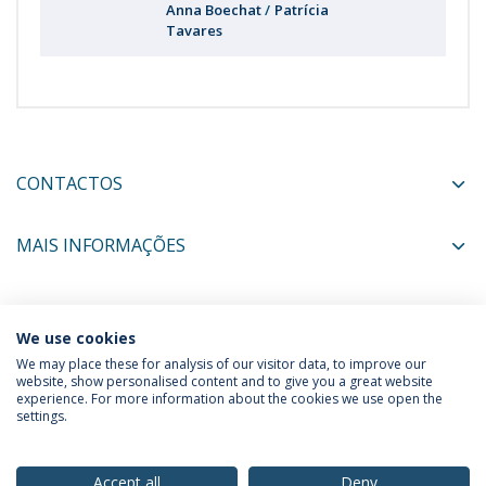
Anna Boechat
Patrícia
Tavares
CONTACTOS
MAIS INFORMAÇÕES
COORDENADORES
We use cookies
We may place these for analysis of our visitor data, to improve our
website, show personalised content and to give you a great website
experience. For more information about the cookies we use open the
Política de Privacidade
Termos & Condições
settings.
Direitos do Titular dos Dados
Accept all
Deny