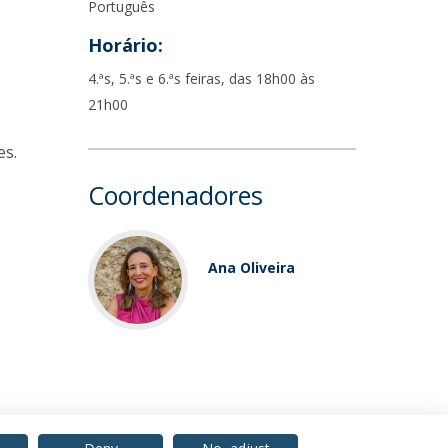
Português
Horário:
4.ªs, 5.ªs e 6.ªs feiras, das 18h00 às
21h00
es.
Coordenadores
Ana Oliveira