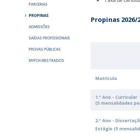
Taxa de candida
PARCERIAS
Portuguesa
Católica Research Centre for Psychological, Family and
PROPINAS
Propinas 2026/
Social Wellbeing
ADMISSÕES
SAÍDAS PROFISSIONAIS
PROVAS PÚBLICAS
MYFCH MESTRADOS
Matrícula
1.º Ano - Curricular
(5 mensalidades po
2.º Ano - Dissertaçã
Estágio (5 mensali