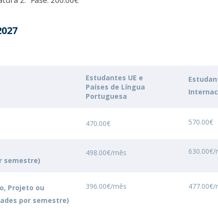
tura 2.ª Fase: 200.00€
Programas
MYFCH Doutoramentos
2027
Estudantes UE e
Estudan
Países de Língua
Internac
Portuguesa
570.00€
470.00€
630.00€
498.00€/mês
r semestre)
396.00€/mês
477.00€
o, Projeto ou
dades por semestre)