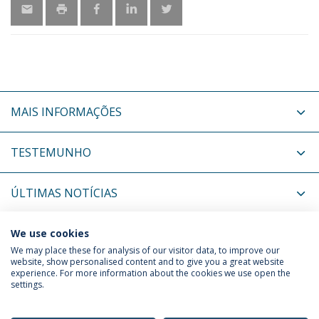
MAIS INFORMAÇÕES
TESTEMUNHO
ÚLTIMAS NOTÍCIAS
PRÓXIMOS EVENTOS
We use cookies
We may place these for analysis of our visitor data, to improve our
website, show personalised content and to give you a great website
experience. For more information about the cookies we use open the
Política de Privacidade
Termos & Condições
settings.
Direitos do Titular dos Dados