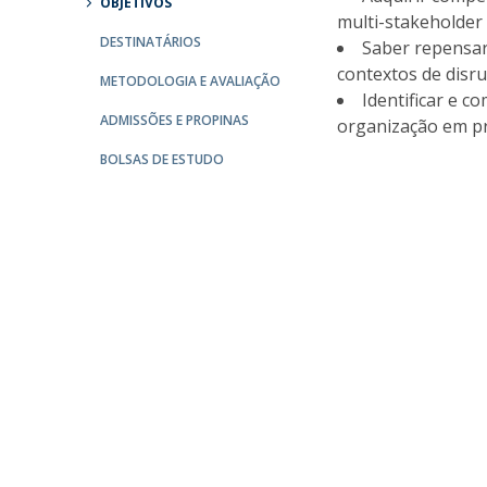
OBJETIVOS
multi-stakeholder
Portuguesa
DESTINATÁRIOS
Saber repensar
Católica Research Centre for Psychological, Family and
contextos de disru
Social Wellbeing
METODOLOGIA E AVALIAÇÃO
Identificar e c
ADMISSÕES E PROPINAS
organização em pr
BOLSAS DE ESTUDO