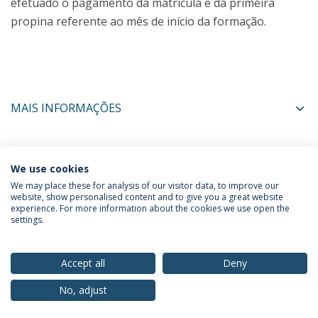
efetuado o pagamento da matrícula e da primeira
propina referente ao mês de início da formação.
MAIS INFORMAÇÕES
COORDENADORES
We use cookies
We may place these for analysis of our visitor data, to improve our
website, show personalised content and to give you a great website
experience. For more information about the cookies we use open the
Política de Privacidade
Termos & Condições
settings.
Direitos do Titular dos Dados
Accept all
Deny
No, adjust
© 2026 Universidade Católica Portuguesa