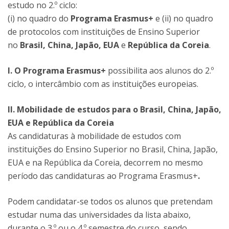
estudo no 2.º ciclo:
(i) no quadro do
Programa Erasmus+
e (ii) no quadro
de protocolos com instituições de Ensino Superior
no
Brasil,
China, Japão, EUA
e
República da Coreia
.
I. O
Programa Erasmus+
possibilita aos alunos do 2.º
ciclo, o intercâmbio com as instituições europeias.
II. Mobilidade de estudos para o Brasil, China, Japão,
EUA e República da Coreia
As candidaturas à mobilidade de estudos com
instituições do Ensino Superior no Brasil, China, Japão,
EUA e na República da Coreia, decorrem no mesmo
período das candidaturas ao Programa Erasmus+
.
Podem candidatar-se todos os alunos que pretendam
estudar numa das universidades da lista abaixo,
durante o 3.º ou o 4.º semestre do curso, sendo