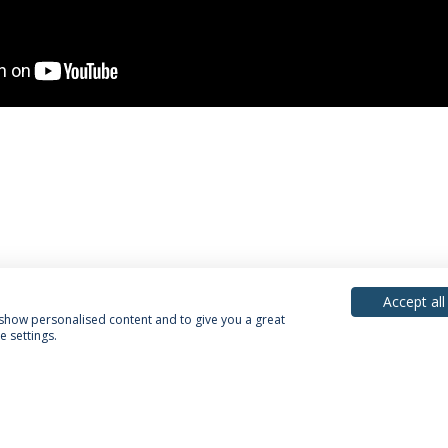
Accept all
, show personalised content and to give you a great
 settings.
Política de Privacidade
Termos & Condições
Direitos do Titular dos Dados