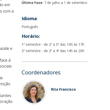
Última Fase
: 7 de julho a 1 de setembro
ção em
as com a
Idioma
:
Português
Horário:
1º semestre - de 2ª a 5ª das 10h às 17h
Saúde e
2º semestre - de 2ª a 4ª das 14h às 20h
face à
sociais
Coordenadores
de
omoção
Rita Francisco
tantes
boração