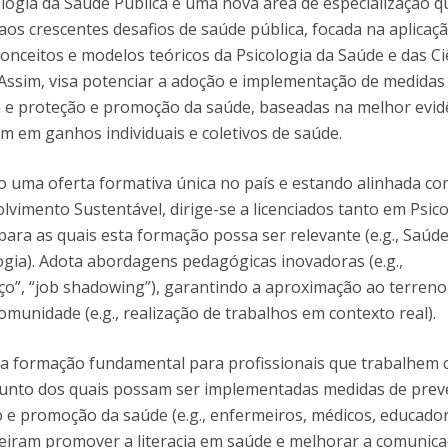
ogia da Saúde Pública é uma nova área de especialização q
Programas
os crescentes desafios de saúde pública, focada na aplicaçã
MYFCH Doutoramentos
conceitos e modelos teóricos da Psicologia da Saúde e das Ci
ssim, visa potenciar a adoção e implementação de medidas
 e proteção e promoção da saúde, baseadas na melhor evid
tem em ganhos individuais e coletivos de saúde.
 uma oferta formativa única no país e estando alinhada co
lvimento Sustentável, dirige-se a licenciados tanto em Psic
ara as quais esta formação possa ser relevante (e.g., Saúde
gia). Adota abordagens pedagógicas inovadoras (e.g.,
o”, “job shadowing”), garantindo a aproximação ao terreno
omunidade (e.g., realização de trabalhos em contexto real).
ma formação fundamental para profissionais que trabalhem
 junto dos quais possam ser implementadas medidas de pre
 e promoção da saúde (e.g., enfermeiros, médicos, educado
ueiram promover a literacia em saúde e melhorar a comunic