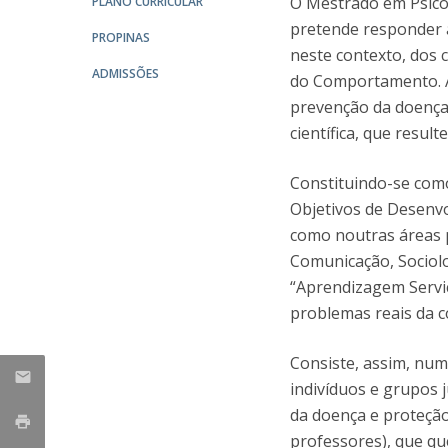
O Mestrado em Psicol
PLANO CURRICULAR
Portuguesa
pretende responder a
PROPINAS
Católica Research Centre for Psychological, Family and
neste contexto, dos 
Social Wellbeing
ADMISSÕES
do Comportamento. A
prevenção da doença
científica, que resul
Constituindo-se como
Objetivos de Desenvo
como noutras áreas p
Comunicação, Sociolo
“Aprendizagem Serviç
problemas reais da c
Consiste, assim, nu
indivíduos e grupos
da doença e proteção
professores), que q