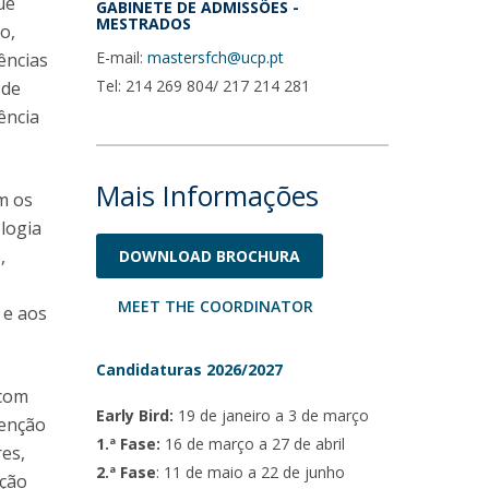
ue
GABINETE DE ADMISSÕES -
MESTRADOS
o,
E-mail:
mastersfch@ucp.pt
ências
Tel: 214 269 804/ 217 214 281
 de
ência
Mais Informações
m os
ologia
,
DOWNLOAD BROCHURA
MEET THE COORDINATOR
 e aos
Candidaturas 2026/2027
 com
Early Bird:
19 de janeiro a 3 de março
venção
1.ª Fase:
16 de março a 27 de abril
res,
2.ª Fase
: 11 de maio a 22 de junho
ação