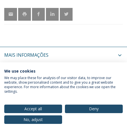
MAIS INFORMAÇÕES
ÚLTIMAS NOTÍCIAS
We use cookies
We may place these for analysis of our visitor data, to improve our
website, show personalised content and to give you a great website
experience. For more information about the cookies we use open the
Política de Privacidade
Termos & Condições
settings.
Direitos do Titular dos Dados
Accept all
Deny
No, adjust
© 2026 Universidade Católica Portuguesa