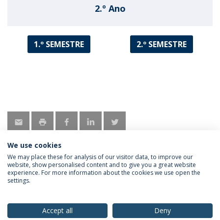
2.º Ano
1.º SEMESTRE
2.º SEMESTRE
We use cookies
We may place these for analysis of our visitor data, to improve our
website, show personalised content and to give you a great website
experience. For more information about the cookies we use open the
Política de Privacidade
Termos & Condições
settings.
Direitos do Titular dos Dados
Accept all
Deny