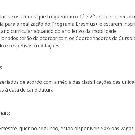
Programas
MYFCH Doutoramentos
r-se os alunos que frequentem o 1.º e 2.º ano de Licenciatu
ia para a realização do Programa Erasmus+ é estarem inscri
 ano curricular aquando do ano letivo da mobilidade.
cionados terão de acordar com os Coordenadores de Curso
o e respetivas creditações.
:
seriados de acordo com a média das classificações das unid
as à data de candidatura.
nais:
emestre, quer no segundo, estão disponíveis 50% das vagas