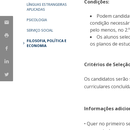
Condições:
LÍNGUAS ESTRANGEIRAS
Portuguesa
APLICADAS
Católica Research Centre for Psychological, Family and
Podem candidata
PSICOLOGIA
Social Wellbeing
condição necessár
pelo menos, no 2.º
SERVIÇO SOCIAL
Os alunos sele
FILOSOFIA, POLÍTICA E
os planos de estud
ECONOMIA
Critérios de Seleção
Os candidatos serão 
curriculares concluíd
Informações adicio
• Quer no primeiro s