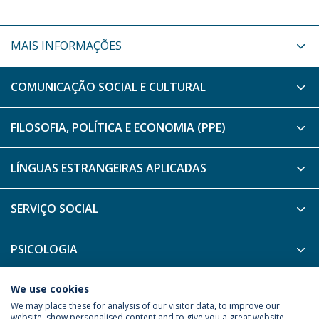
MAIS INFORMAÇÕES
COMUNICAÇÃO SOCIAL E CULTURAL
FILOSOFIA, POLÍTICA E ECONOMIA (PPE)
LÍNGUAS ESTRANGEIRAS APLICADAS
SERVIÇO SOCIAL
PSICOLOGIA
FILOSOFIA - ENSINO A DISTÂNCIA
We use cookies
We may place these for analysis of our visitor data, to improve our
website, show personalised content and to give you a great website