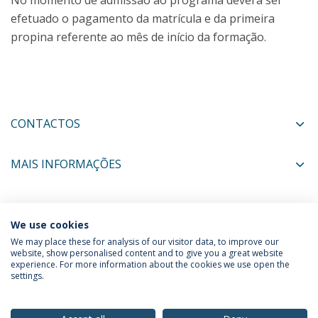
No momento de admissão ao programa deverá ser
efetuado o pagamento da matrícula e da primeira
propina referente ao mês de início da formação.
CONTACTOS
MAIS INFORMAÇÕES
COORDENADORES
We use cookies
We may place these for analysis of our visitor data, to improve our
website, show personalised content and to give you a great website
experience. For more information about the cookies we use open the
Política de Privacidade
Termos & Condições
settings.
Direitos do Titular dos Dados