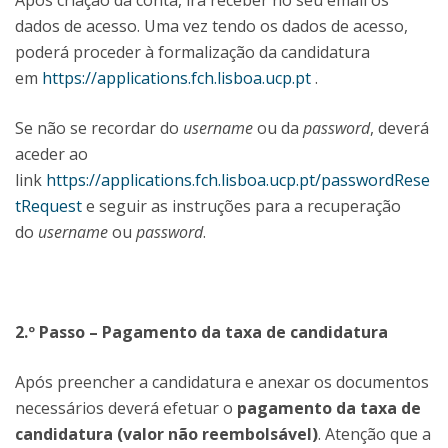
Após criação da conta, irá receber no seu email os
dados de acesso. Uma vez tendo os dados de acesso,
poderá proceder à formalização da candidatura
em
https://applications.fch.lisboa.ucp.pt
.
Se não se recordar do
username
ou da
password
, deverá
aceder ao
link
https://applications.fch.lisboa.ucp.pt/passwordRese
tRequest
e seguir as instruções para a recuperação
do
username
ou
password
.
2.º Passo – Pagamento da taxa de candidatura
Após preencher a candidatura e anexar os documentos
necessários deverá efetuar o
pagamento da taxa de
candidatura (valor não reembolsável)
. Atenção que a