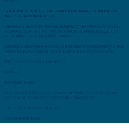
PROTEUS
SAÚDE PSICOLÓGICA E BEM-ESTAR DAS CRIANÇAS E ADOLESCENTES
NAS ESCOLAS PORTUGUESAS
(DES)AJUSTE DE CRONOTIPO DEL ALUMNADO Y LA ORGANIZACION DEL
TIEMPO ESCOLAR: SUS EFECTOS EN LA SALUD, EL APRENDIZAJE, EL USO
DEL TIEMPO Y LA SATISFACCION -KAIROS
DISRUPÇÃO CIRCADIANA E DO SONO E DINÂMICAS DE RECUPERAÇÃO NUM
GRUPO DE SUBMARINISTAS: ANTES, DURANTE E APÓS UMA MISSÃO
REFORMA: SOBREVIVER OU ADAPTAR?
ICOSS – 2
EUROSLEEP STUDY
OS DIAS NO HOSPITAL: AVALIAÇÃO DA INTERVENÇÃO REALIZADA NO
HOSPITAL DE DIA DO SERVIÇO DE PSIQUIATRIA DO HVFX
COUPLE RELATIONSHIPS'QUALITY
COUPLE AND IN-LAWS