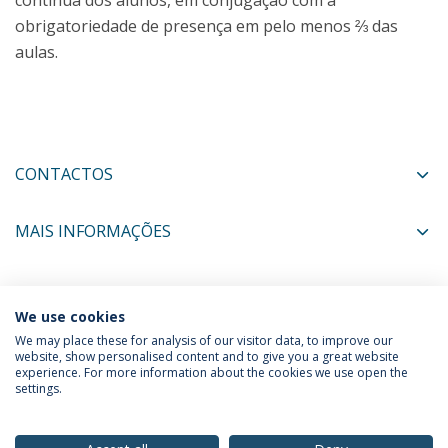
contínua dos alunos, em conjugação com a
obrigatoriedade de presença em pelo menos ⅔ das
aulas.
CONTACTOS
MAIS INFORMAÇÕES
COORDENADORES
We use cookies
We may place these for analysis of our visitor data, to improve our
website, show personalised content and to give you a great website
experience. For more information about the cookies we use open the
Política de Privacidade
Termos & Condições
settings.
Direitos do Titular dos Dados