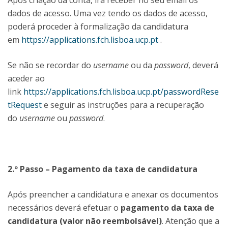
Após criação da conta, irá receber no seu email os
dados de acesso. Uma vez tendo os dados de acesso,
poderá proceder à formalização da candidatura
em
https://applications.fch.lisboa.ucp.pt
.
Se não se recordar do
username
ou da
password
, deverá
aceder ao
link
https://applications.fch.lisboa.ucp.pt/passwordRese
tRequest
e seguir as instruções para a recuperação
do
username
ou
password
.
2.º Passo – Pagamento da taxa de candidatura
Após preencher a candidatura e anexar os documentos
necessários deverá efetuar o
pagamento da taxa de
candidatura (valor não reembolsável)
. Atenção que a