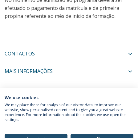
No momento de admissão ao programa deverá ser
efetuado o pagamento da matrícula e da primeira
propina referente ao mês de início da formação.
CONTACTOS
MAIS INFORMAÇÕES
COORDENADORES
We use cookies
We may place these for analysis of our visitor data, to improve our
website, show personalised content and to give you a great website
experience. For more information about the cookies we use open the
Política de Privacidade
Termos & Condições
settings.
Direitos do Titular dos Dados