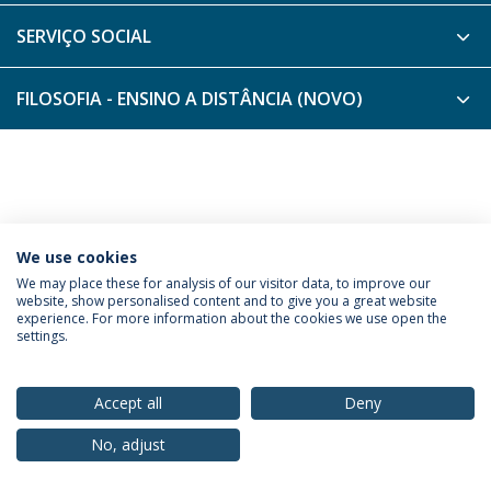
SERVIÇO SOCIAL
FILOSOFIA - ENSINO A DISTÂNCIA (NOVO)
We use cookies
Política de Privacidade
Termos & Condições
We may place these for analysis of our visitor data, to improve our
website, show personalised content and to give you a great website
Direitos do Titular dos Dados
experience. For more information about the cookies we use open the
settings.
Accept all
Deny
© 2026 Universidade Católica Portuguesa
No, adjust