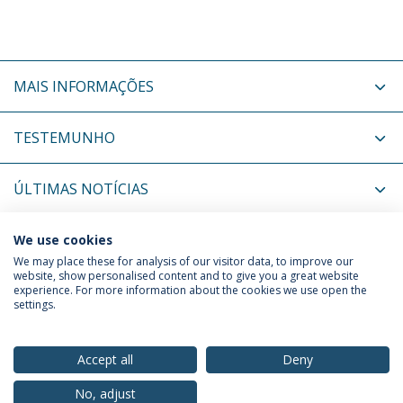
MAIS INFORMAÇÕES
TESTEMUNHO
ÚLTIMAS NOTÍCIAS
PRÓXIMOS EVENTOS
We use cookies
We may place these for analysis of our visitor data, to improve our
website, show personalised content and to give you a great website
experience. For more information about the cookies we use open the
Política de Privacidade
Termos & Condições
settings.
Direitos do Titular dos Dados
Accept all
Deny
No, adjust