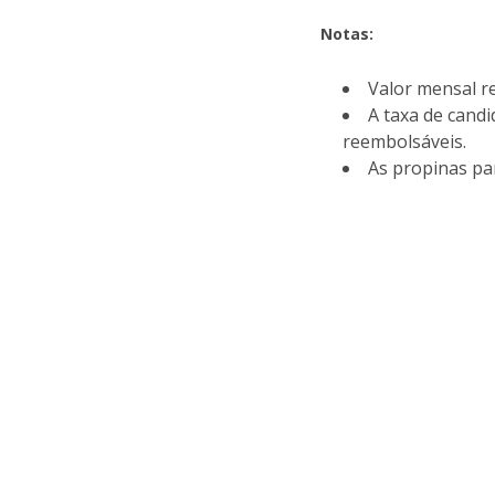
Notas:
Valor mensal r
A taxa de candi
reembolsáveis.
As propinas par