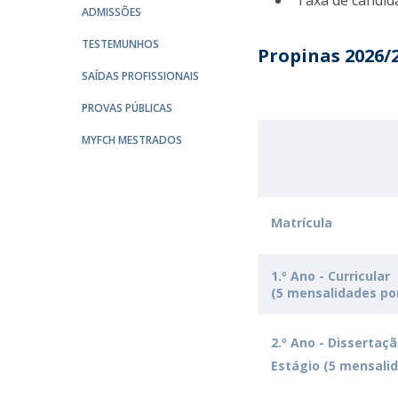
Taxa de candida
ADMISSÕES
Portuguesa
Católica Research Centre for Psychological, Family and
TESTEMUNHOS
Propinas 2026/
Social Wellbeing
SAÍDAS PROFISSIONAIS
PROVAS PÚBLICAS
MYFCH MESTRADOS
Matrícula
1.º Ano - Curricular
(5 mensalidades po
2.º Ano - Dissertaçã
Estágio (5 mensali