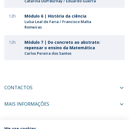
Catarina Duff Burnay
Eduardo Guerra
12h
Módulo 6 | História da ciência
Luísa Leal de Faria
Francisco Malta
Romeiras
12h
Módulo 7 | Do concreto ao abstrato:
repensar o ensino da Matemática
Carlos Pereira dos Santos
CONTACTOS
MAIS INFORMAÇÕES
COORDENADORES
We use cookies