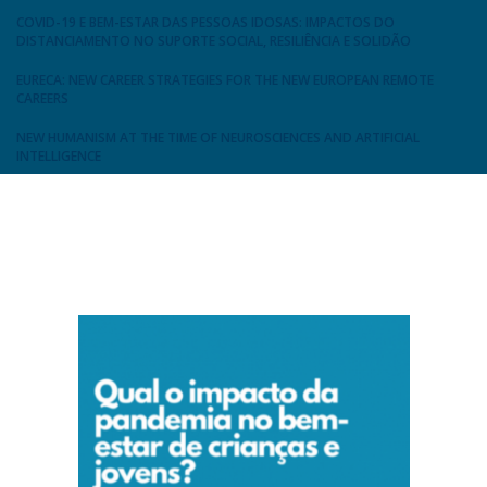
COVID-19 E BEM-ESTAR DAS PESSOAS IDOSAS: IMPACTOS DO
DISTANCIAMENTO NO SUPORTE SOCIAL, RESILIÊNCIA E SOLIDÃO
EURECA: NEW CAREER STRATEGIES FOR THE NEW EUROPEAN REMOTE
CAREERS
NEW HUMANISM AT THE TIME OF NEUROSCIENCES AND ARTIFICIAL
INTELLIGENCE