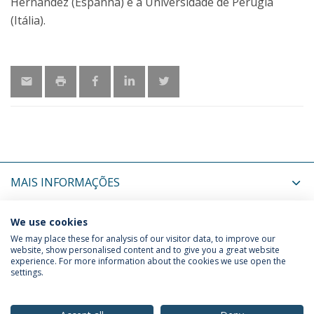
Hernández (Espanha) e a Universidade de Perugia
(Itália).
MAIS INFORMAÇÕES
ÚLTIMAS NOTÍCIAS
We use cookies
We may place these for analysis of our visitor data, to improve our
website, show personalised content and to give you a great website
experience. For more information about the cookies we use open the
Política de Privacidade
Termos & Condições
settings.
Direitos do Titular dos Dados