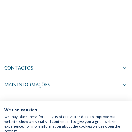
CONTACTOS
MAIS INFORMAÇÕES
COORDENADORES
We use cookies
We may place these for analysis of our visitor data, to improve our
website, show personalised content and to give you a great website
experience. For more information about the cookies we use open the
Política de Privacidade
Termos & Condições
settings.