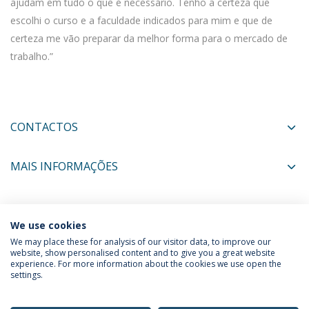
ajudam em tudo o que é necessário. Tenho a certeza que
escolhi o curso e a faculdade indicados para mim e que de
certeza me vão preparar da melhor forma para o mercado de
trabalho.”
CONTACTOS
MAIS INFORMAÇÕES
COORDENADORES
We use cookies
We may place these for analysis of our visitor data, to improve our
website, show personalised content and to give you a great website
experience. For more information about the cookies we use open the
Política de Privacidade
Termos & Condições
settings.
Direitos do Titular dos Dados