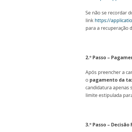
Se não se recordar 
link
https://applicat
para a recuperação 
2.º Passo – Pagame
Após preencher a ca
o
pagamento da tax
candidatura apenas 
limite estipulada par
3.º Passo – Decisão 