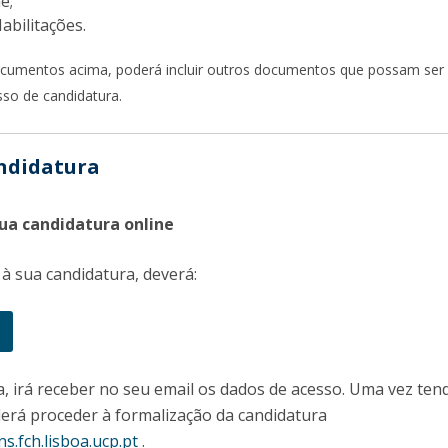
e;
Programas
Habilitações.
MYFCH Doutoramentos
ocumentos acima, poderá incluir outros documentos que possam ser
sso de candidatura.
ndidatura
 sua candidatura online
 à sua candidatura, deverá:
a, irá receber no seu email os dados de acesso. Uma vez ten
erá proceder à formalização da candidatura
ns.fch.lisboa.ucp.pt
.