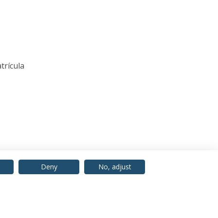
trícula
Deny
No, adjust
© 2026 Universidade Católica Portuguesa