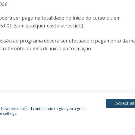
.00€
oderá ser pago na totalidade no início do curso ou em
5.00€ (sem qualquer custo acrescido).
ssão ao programa deverá ser efetuado o pagamento da ma
a referente ao mês de início da formação.
Accept all
, show personalised content and to give you a great
 settings.
Política de Privacidade
Termos & Condições