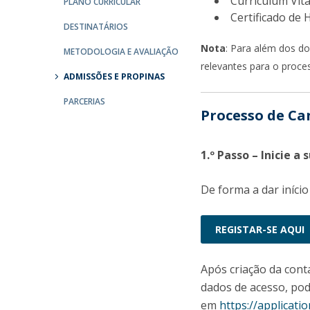
Curriculum Vita
PLANO CURRICULAR
Portuguesa
Certificado de 
DESTINATÁRIOS
Católica Research Centre for Psychological, Family and
Nota
: Para além dos d
Social Wellbeing
METODOLOGIA E AVALIAÇÃO
relevantes para o proce
ADMISSÕES E PROPINAS
PARCERIAS
Processo de Ca
1.º Passo – Inicie a
De forma a dar início
REGISTAR-SE AQUI
Após criação da cont
dados de acesso, pod
em
https://applicatio