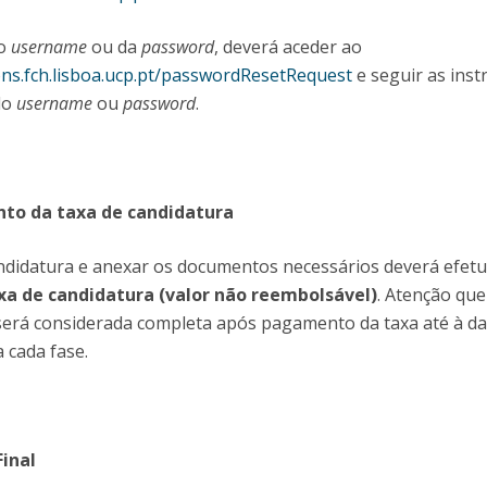
do
username
ou da
password
, deverá aceder ao
ions.fch.lisboa.ucp.pt/passwordResetRequest
e seguir as inst
do
username
ou
password
.
nto da taxa de candidatura
ndidatura e anexar os documentos necessários deverá efet
a de candidatura (valor não reembolsável)
. Atenção que
será considerada completa após pagamento da taxa até à da
a cada fase.
Final