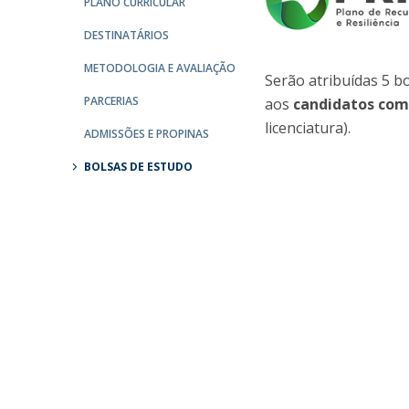
PLANO CURRICULAR
Portuguesa
DESTINATÁRIOS
Católica Research Centre for Psychological, Family and
Social Wellbeing
METODOLOGIA E AVALIAÇÃO
Serão atribuídas 5 b
PARCERIAS
aos
candidatos com
licenciatura).
ADMISSÕES E PROPINAS
BOLSAS DE ESTUDO