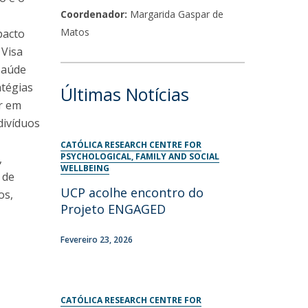
Coordenador:
Margarida Gaspar de
Matos
pacto
 Visa
saúde
atégias
Últimas Notícias
r em
divíduos
CATÓLICA RESEARCH CENTRE FOR
PSYCHOLOGICAL, FAMILY AND SOCIAL
,
WELLBEING
 de
UCP acolhe encontro do
os,
Projeto ENGAGED
Fevereiro 23, 2026
CATÓLICA RESEARCH CENTRE FOR