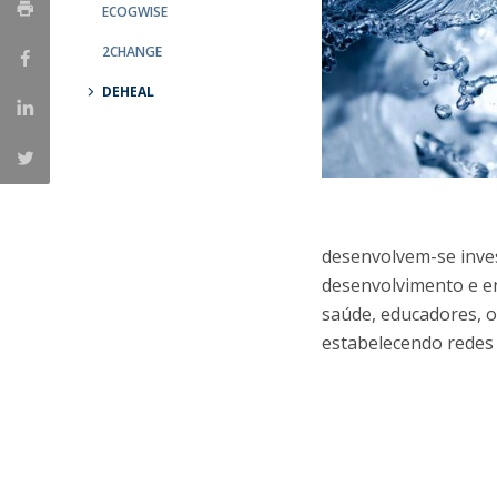
ECOGWISE
Portuguesa
2CHANGE
Católica Research Centre for Psychological, Family and
Social Wellbeing
DEHEAL
desenvolvem-se inves
desenvolvimento e e
saúde, educadores, o
estabelecendo redes 