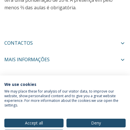
terá uma ponderação de 20%. A presença em pelo
menos ⅔ das aulas é obrigatória.
CONTACTOS
MAIS INFORMAÇÕES
COORDENADORES
We use cookies
We may place these for analysis of our visitor data, to improve our
website, show personalised content and to give you a great website
experience. For more information about the cookies we use open the
Política de Privacidade
Termos & Condições
settings.
Direitos do Titular dos Dados
Accept all
Deny