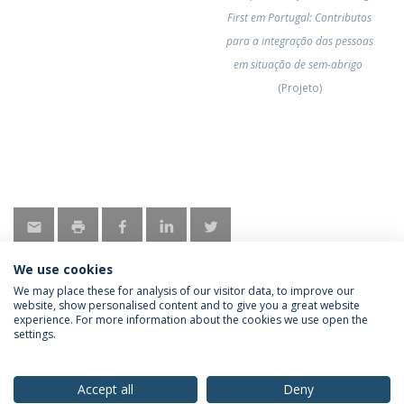
First em Portugal: Contributos
para a integração das pessoas
em situação de sem-abrigo
(Projeto)
We use cookies
We may place these for analysis of our visitor data, to improve our
website, show personalised content and to give you a great website
experience. For more information about the cookies we use open the
Política de Privacidade
Termos & Condições
settings.
Direitos do Titular dos Dados
Accept all
Deny