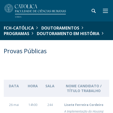
FCH-CATÓLICA
DOUTORAMENTOS
PROGRAMAS
DOUTORAMENTO EM HISTÓRIA
Provas Públicas
DATA
HORA
SALA
NOME CANDIDATO /
TÍTULO TRABALHO
26-mai
14h00
244
Lisete Ferreira Cordeiro
A Implementação do Housing