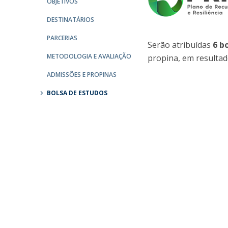
OBJETIVOS
Portuguesa
DESTINATÁRIOS
Católica Research Centre for Psychological, Family and
Social Wellbeing
PARCERIAS
Serão atribuídas
6 b
METODOLOGIA E AVALIAÇÃO
propina, em resultad
ADMISSÕES E PROPINAS
BOLSA DE ESTUDOS