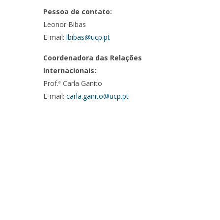
Pessoa de contato:
Leonor Bibas
E-mail:
lbibas@ucp.pt
Coordenadora das Relações
Internacionais:
Prof.ª Carla Ganito
E-mail:
carla.ganito@ucp.pt