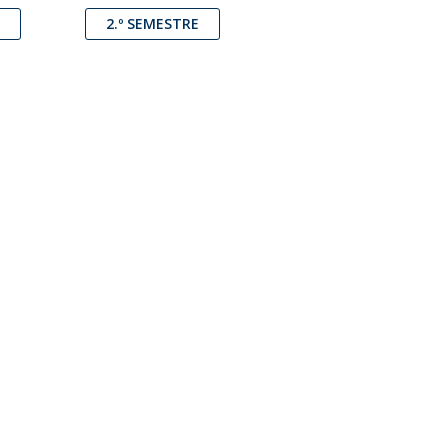
Programas
E
2.º SEMESTRE
MYFCH Doutoramentos