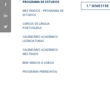
PROGRAMA DE ESTUDOS
Portuguesa
1.º SEMESTR
MESTRADOS - PROGRAMA DE
Católica Research Centre for Psychological, Family and
ESTUDOS
Social Wellbeing
CURSOS DE LÍNGUA
PORTUGUESA
CALENDÁRIO ACADÉMICO
LICENCIATURAS
CALENDÁRIO ACADÉMICO
MESTRADO
BEM-VINDOS A LISBOA
PROGRAMA FRIEND4YOU