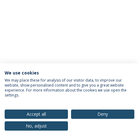
We use cookies
Política de Privacidade
Termos & Condições
We may place these for analysis of our visitor data, to improve our
website, show personalised content and to give you a great website
Direitos do Titular dos Dados
experience. For more information about the cookies we use open the
settings.
Accept all
Deny
© 2026 Universidade Católica Portuguesa
No, adjust