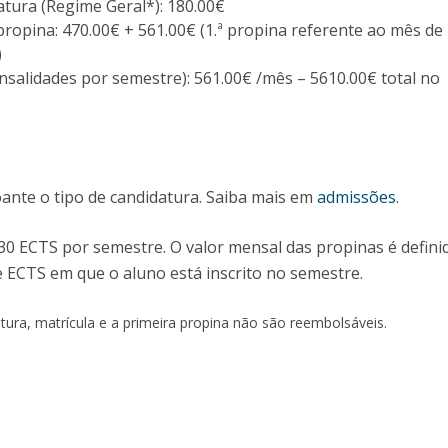
Programas
atura (Regime Geral*): 180.00€
 propina: 470.00€ + 561.00€ (1.ª propina referente ao mês de
MYFCH Doutoramentos
)
nsalidades por semestre): 561.00€ /mês – 5610.00€ total no
oante o tipo de candidatura. Saiba mais em
admissões
.
 30 ECTS por semestre. O valor mensal das propinas é defin
 ECTS em que o aluno está inscrito no semestre.
tura, matrícula e a primeira propina não são reembolsáveis.