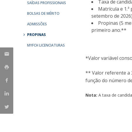
Taxa de candid
SAÍDAS PROFISSIONAIS
Portuguesa
Matrícula e 1.ª
BOLSAS DE MÉRITO
Católica Research Centre for Psychological, Family and
setembro de 2026
Social Wellbeing
Propinas (5 me
ADMISSÕES
primeiro ano.**
PROPINAS
MYFCH LICENCIATURAS
*Valor variável cons
** Valor referente a
função do número de
Nota:
A taxa de candida