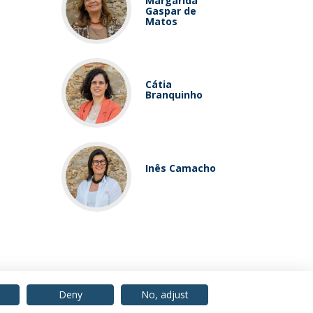
Margarida
Gaspar de
Matos
Cátia
Branquinho
Inês Camacho
Deny
No, adjust