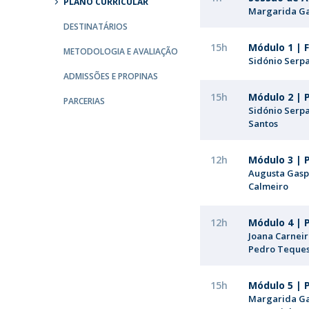
PLANO CURRICULAR
Margarida Ga
Portuguesa
DESTINATÁRIOS
Católica Research Centre for Psychological, Family and
15h
Módulo 1 | 
Social Wellbeing
METODOLOGIA E AVALIAÇÃO
Sidónio Serp
ADMISSÕES E PROPINAS
15h
Módulo 2 | 
PARCERIAS
Sidónio Serp
Santos
12h
Módulo 3 | 
Augusta Gasp
Calmeiro
12h
Módulo 4 | 
Joana Carneir
Pedro Teque
15h
Módulo 5 | P
Margarida Ga