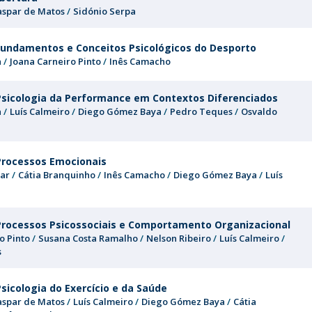
Programas
spar de Matos
Sidónio Serpa
MYFCH Doutoramentos
Fundamentos e Conceitos Psicológicos do Desporto
a
Joana Carneiro Pinto
Inês Camacho
Psicologia da Performance em Contextos Diferenciados
a
Luís Calmeiro
Diego Gómez Baya
Pedro Teques
Osvaldo
Processos Emocionais
ar
Cátia Branquinho
Inês Camacho
Diego Gómez Baya
Luís
Processos Psicossociais e Comportamento Organizacional
o Pinto
Susana Costa Ramalho
Nelson Ribeiro
Luís Calmeiro
s
sicologia do Exercício e da Saúde
spar de Matos
Luís Calmeiro
Diego Gómez Baya
Cátia