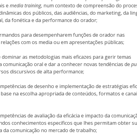
Programas
is e
media training
, num contexto de compreensão do proce
MYFCH Doutoramentos
dinâmicas dos públicos, das audiências, do marketing, da l
l, da fonética e da performance do orador;
formandos para desempenharem funções de orador nas
 relações com os media ou em apresentações públicas;
dominar as metodologias mais eficazes para gerir temas
a comunicação oral e dar a conhecer novas tendências de
pu
rsos discursivos de alta performance;
mpetências de desenho e implementação de estratégias efi
base na escolha apropriada de conteúdos, formatos e canai
mpetências de avaliação da eficácia e impacto da comunicaç
dos conhecimentos específicos que lhes permitam obter s
ca da comunicação no mercado de trabalho;