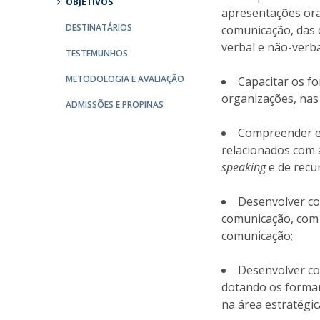
OBJETIVOS
apresentações ora
Portuguesa
DESTINATÁRIOS
comunicação, das 
Católica Research Centre for Psychological, Family and
verbal e não-verba
Social Wellbeing
TESTEMUNHOS
METODOLOGIA E AVALIAÇÃO
Capacitar os 
organizações, nas
ADMISSÕES E PROPINAS
Compreender e 
relacionados com 
speaking
e de recu
Desenvolver co
comunicação, com 
comunicação;
Desenvolver co
dotando os forman
na área estratégi