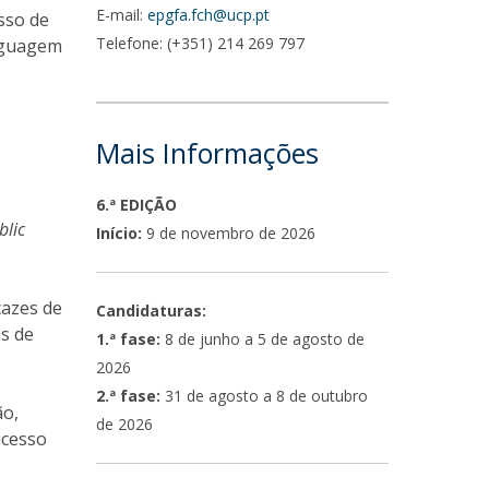
E-mail:
epgfa.fch@ucp.pt
sso de
Telefone: (+351) 214 269 797
inguagem
Mais Informações
6.ª EDIÇÃO
blic
Início:
9 de novembro de 2026
cazes de
Candidaturas:
s de
1.ª fase:
8 de junho a 5 de agosto de
2026
2.ª fase:
31 de agosto a 8 de outubro
ão,
de 2026
ucesso