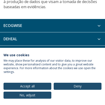
à produção de dados que visam a tomada de decisões
baseadas em evidências.
ECOGWISE
DEHEAL
2CHANGE
We use cookies
We may place these for analysis of our visitor data, to improve our
website, show personalised content and to give you a great website
Política de Privacidade
Termos & Condições
experience. For more information about the cookies we use open the
Direitos do Titular dos Dados
settings.
Accept all
Deny
No, adjust
© 2026 Universidade Católica Portuguesa