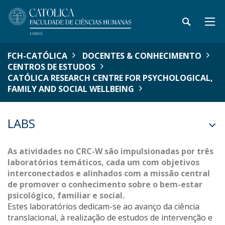
FCH-CATÓLICA
DOCENTES & CONHECIMENTO
CENTROS DE ESTUDOS
CATÓLICA RESEARCH CENTRE FOR PSYCHOLOGICAL,
FAMILY AND SOCIAL WELLBEING
LABS
As atividades no CRC-W são impulsionadas por três
laboratórios temáticos, cada um com objetivos
interconectados e alinhados com a missão central
de promover o conhecimento sobre o bem-estar
psicológico, familiar e social.
Estes laboratórios dedicam-se ao avanço da ciência
translacional, à realização de estudos de intervenção e