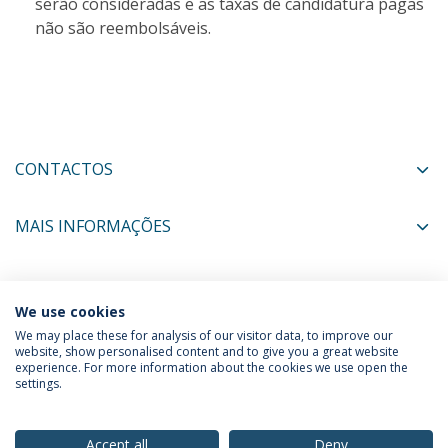
serão consideradas e as taxas de candidatura pagas
não são reembolsáveis.
CONTACTOS
MAIS INFORMAÇÕES
COORDENADORES
We use cookies
We may place these for analysis of our visitor data, to improve our
website, show personalised content and to give you a great website
experience. For more information about the cookies we use open the
Política de Privacidade
Termos & Condições
settings.
Direitos do Titular dos Dados
Accept all
Deny