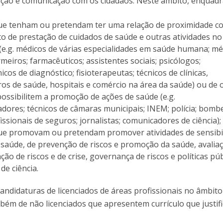
ação e comunicação com os cidadãos. Neste âmbito, enquad
Programas
MYFCH Doutoramentos
que tenham ou pretendam ter uma relação de proximidade c
to de prestação de cuidados de saúde e outras atividades no
(e.g. médicos de várias especialidades em saúde humana; mé
rmeiros; farmacêuticos; assistentes sociais; psicólogos;
nicos de diagnóstico; fisioterapeutas; técnicos de clínicas,
ros de saúde, hospitais e comércio na área da saúde) ou de 
possibilitem a promoção de ações de saúde (e.g.
dores; técnicos de câmaras municipais; INEM; polícia; bombe
fissionais de seguros; jornalistas; comunicadores de ciência);
que promovam ou pretendam promover atividades de sensibi
 saúde, de prevenção de riscos e promoção da saúde, avalia
ão de riscos e de crise, governança de riscos e políticas púb
de ciência.
andidaturas de licenciados de áreas profissionais no âmbito
mbém de não licenciados que apresentem currículo que justif