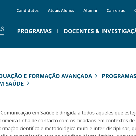
Candidatos
Atuais Alunos
Alumni
Carreiras
PROGRAMAS
DOCENTES & INVESTIGAÇ
Mestrados
Áreas Científicas e Institutos
Serviços
E
C
IMPRENSA
E
A
Programas
Ciências da Comunicação
MYFCH Licenciaturas
C
D
ADUAÇÃO E FORMAÇÃO AVANÇADA
PROGRAMAS
Porquê escolher um Mestrado na FCH?
Estudos de Cultura
MYFCH Mestrados
P
E
E
M SAÚDE
Vida no Campus
Filosofia
MYFCH Doutoramentos
P
Vem conhecer a FCH
Ciências Sociais
Programas de Intercâmbio
C
Alojamento
Psicologia
Gabinete de Carreiras
G
D
MYFCH Mestrados
Instituto de Estudos da Família
Alumni
Precisamos de férias!
Comunicação em Saúde é dirigida a todos aqueles que este
M
P
Instituto de Estudos Asiáticos
rimeira linha de contacto com os cidadãos em contextos de
Qua, 29 Jul 2026 - 09:59
Visão
Doutoramentos
mação científica e metodológica multi e inter-disciplinar, q