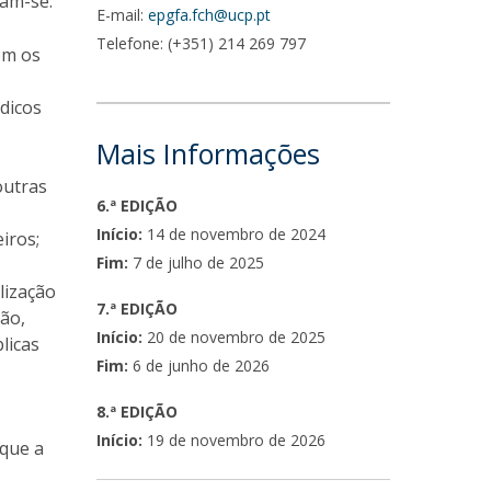
ram-se:
E-mail:
epgfa.fch@ucp.pt
Telefone: (+351) 214 269 797
om os
dicos
Mais Informações
outras
6.ª EDIÇÃO
Início:
14 de novembro de 2024
iros;
Fim:
7 de julho de 2025
lização
7.ª EDIÇÃO
ção,
Início:
20 de novembro de 2025
licas
Fim:
6 de junho de 2026
8.ª EDIÇÃO
Início:
19 de novembro de 2026
ique a