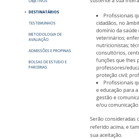
sustente a sua inter
OBJETIVOS
Portuguesa
DESTINATÁRIOS
Católica Research Centre for Psychological, Family and
Profissionais 
cidadãos, no âmbi
Social Wellbeing
TESTEMUNHOS
domínio da saúde 
METODOLOGIA DE
veterinários; enfe
AVALIAÇÃO
nutricionistas; téc
ADMISSÕES E PROPINAS
consultórios, cent
funções que lhes 
BOLSAS DE ESTUDO E
professores/educa
PARCERIAS
proteção civil; pro
Profissionais 
e educação para a
gestão e comunicaç
e/ou comunicação 
Serão consideradas c
referido acima, e ta
sua aceitação.