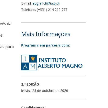
E-mail:
epgfa.fch@ucp.pt
Telefone: (+351) 214 269 797
vés da
Mais Informações
os
Programa em parceria com:
das para
2.ª EDIÇÃO
Início:
23 de outubro de 2026
Candidaturas: