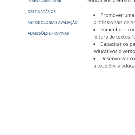
educativos diversos.
PLANO CURRICULAR
Portuguesa
DESTINATÁRIOS
Católica Research Centre for Psychological, Family and
Promover uma f
profissionais de e
Social Wellbeing
METODOLOGIA E AVALIAÇÃO
Fomentar o con
ADMISSÕES E PROPINAS
leitura de textos 
Capacitar os p
educativos diverso
Desenvolver co
a excelência educa