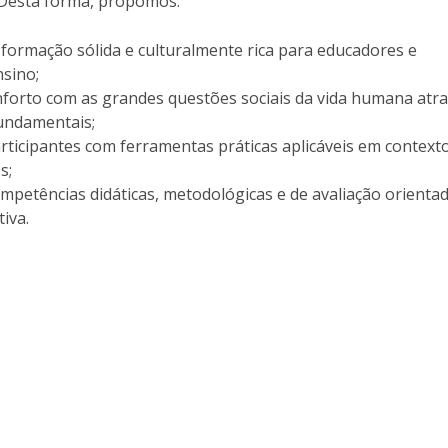
 Desta forma, propomos:
Programas
MYFCH Doutoramentos
ormação sólida e culturalmente rica para educadores e
nsino;
forto com as grandes questões sociais da vida humana atra
fundamentais;
articipantes com ferramentas práticas aplicáveis em context
s;
mpetências didáticas, metodológicas e de avaliação orienta
tiva.