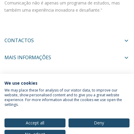
Comunicação não é apenas um programa de estudos, mas
também uma experiência inovadora e desafiante."
CONTACTOS
MAIS INFORMAÇÕES
COORDENADORES
We use cookies
We may place these for analysis of our visitor data, to improve our
website, show personalised content and to give you a great website
experience. For more information about the cookies we use open the
Política de Privacidade
Termos & Condições
settings.
Direitos do Titular dos Dados
Accept all
Deny