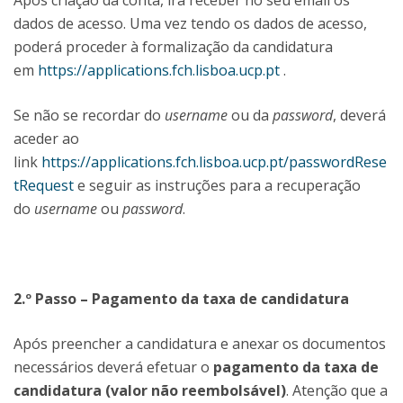
Após criação da conta, irá receber no seu email os
dados de acesso. Uma vez tendo os dados de acesso,
poderá proceder à formalização da candidatura
em
https://applications.fch.lisboa.ucp.pt
.
Se não se recordar do
username
ou da
password
, deverá
aceder ao
link
https://applications.fch.lisboa.ucp.pt/passwordRese
tRequest
e seguir as instruções para a recuperação
do
username
ou
password
.
2.º Passo – Pagamento da taxa de candidatura
Após preencher a candidatura e anexar os documentos
necessários deverá efetuar o
pagamento da taxa de
candidatura (valor não reembolsável)
. Atenção que a