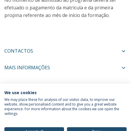
No momento de admissão ao programa deverá ser
efetuado o pagamento da matrícula e da primeira
propina referente ao mês de início da formação.
CONTACTOS
MAIS INFORMAÇÕES
COORDENADORES
We use cookies
We may place these for analysis of our visitor data, to improve our
website, show personalised content and to give you a great website
experience. For more information about the cookies we use open the
Política de Privacidade
Termos & Condições
settings.
Direitos do Titular dos Dados