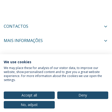
CONTACTOS
MAIS INFORMAÇÕES
COORDENADORES
We use cookies
We may place these for analysis of our visitor data, to improve our
website, show personalised content and to give you a great website
experience. For more information about the cookies we use open the
Política de Privacidade
Termos & Condições
settings.
Direitos do Titular dos Dados
Accept all
Deny
No, adjust
© 2026 Universidade Católica Portuguesa