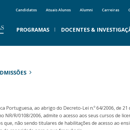
Candidatos
Atuais Alunos
Alumni
Carreiras
PROGRAMAS
DOCENTES & INVESTIGAÇ
Mestrados
Áreas Científicas e Institutos
Serviços
E
C
IMPRENSA
E
A
Programas
Ciências da Comunicação
MYFCH Licenciaturas
C
D
DMISSÕES
Porquê escolher um Mestrado na FCH?
Estudos de Cultura
MYFCH Mestrados
P
E
E
Vida no Campus
Filosofia
MYFCH Doutoramentos
P
Vem conhecer a FCH
Ciências Sociais
Programas de Intercâmbio
C
Alojamento
Psicologia
Gabinete de Carreiras
G
D
MYFCH Mestrados
Instituto de Estudos da Família
Alumni
Precisamos de férias!
ica Portuguesa, ao abrigo do Decreto-Lei n.º 64/2006, de 21 
M
P
Instituto de Estudos Asiáticos
o NR/R/0108/2006, admite o acesso aos seus cursos de lice
Qua, 29 Jul 2026 - 09:59
Visão
Doutoramentos
s que, não sendo titulares de habilitações de acesso ao ens