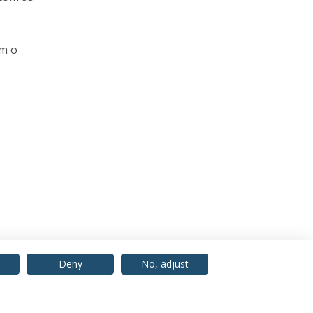
om o
Deny
No, adjust