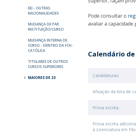
superior, façam prov
Portuguesa
EEI - OUTRAS
NACIONALIDADES
Católica Research Centre for Psychological, Family and
Pode consultar o
reg
Social Wellbeing
avaliar a capacidade
MUDANÇA DE PAR
INSTITUIÇÃO/CURSO
MUDANÇA INTERNA DE
CURSO - DENTRO DA FCH-
CATÓLICA
Calendário de
TITULARES DE OUTROS
CURSOS SUPERIORES
Candidaturas:
MAIORES DE 23
Afixação da lista de 
Prova escrita:
Prova escrita adiciona
à Licenciatura em Filo