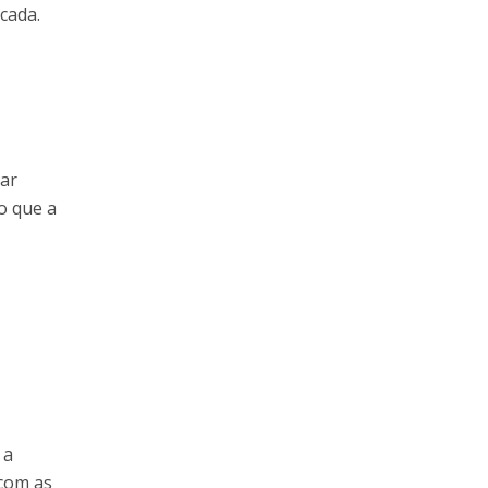
cada.
uar
o que a
 a
 com as