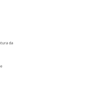
atura da
 e