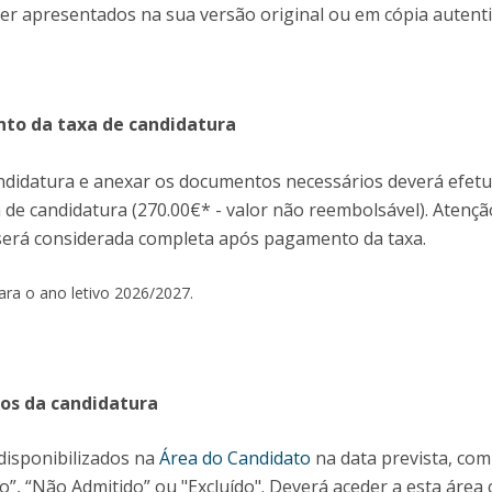
r apresentados na sua versão original ou em cópia autenti
nto da taxa de candidatura
ndidatura e anexar os documentos necessários deverá efet
de candidatura (270.00€* - valor não reembolsável). Atençã
será considerada completa após pagamento da taxa.
ara o ano letivo 2026/2027.
dos da candidatura
disponibilizados na
Área do Candidato
na data prevista, com
do”, “Não Admitido” ou "Excluído". Deverá aceder a esta área