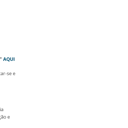
s"
AQUI
ar-se e
ia
ção e