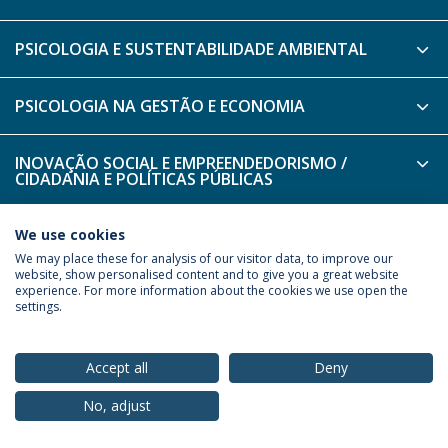
PSICOLOGIA E SUSTENTABILIDADE AMBIENTAL
PSICOLOGIA NA GESTÃO E ECONOMIA
INOVAÇÃO SOCIAL E EMPREENDEDORISMO /
CIDADANIA E POLÍTICAS PÚBLICAS
TRADUÇÃO
We use cookies
We may place these for analysis of our visitor data, to improve our
website, show personalised content and to give you a great website
experience. For more information about the cookies we use open the
Política de Privacidade
Termos & Condições
settings.
Direitos do Titular dos Dados
Accept all
Deny
No, adjust
© 2026 Universidade Católica Portuguesa