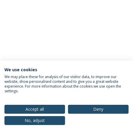
We use cookies
Política de Privacidade
Termos & Condições
We may place these for analysis of our visitor data, to improve our
website, show personalised content and to give you a great website
Direitos do Titular dos Dados
experience. For more information about the cookies we use open the
settings.
Accept all
Deny
© 2026 Universidade Católica Portuguesa
No, adjust