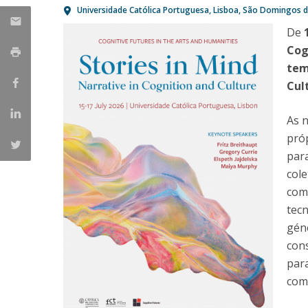
Universidade Católica Portuguesa
Lisboa
São Domingos de
Portuguesa
De
Católica Research Centre for Psychological, Family and
Cog
Social Wellbeing
tem
Cul
As n
próp
par
cole
com
tec
géne
cons
par
com