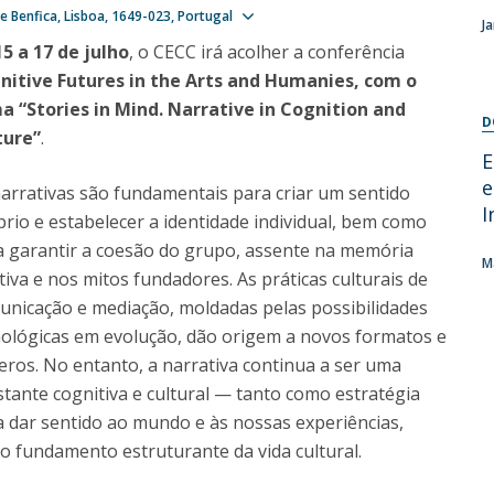
Programas
Ver localização
 Benfica, Lisboa
1649-023
Portugal
J
MYFCH Doutoramentos
15 a 17 de julho
, o CECC irá acolher a conferência
nitive Futures in the Arts and Humanies, com o
a “Stories in Mind. Narrative in Cognition and
D
ture”
.
E
e
arrativas são fundamentais para criar um sentido
I
rio e estabelecer a identidade individual, bem como
a garantir a coesão do grupo, assente na memória
M
tiva e nos mitos fundadores. As práticas culturais de
unicação e mediação, moldadas pelas possibilidades
nológicas em evolução, dão origem a novos formatos e
ros. No entanto, a narrativa continua a ser uma
tante cognitiva e cultural — tanto como estratégia
a dar sentido ao mundo e às nossas experiências,
o fundamento estruturante da vida cultural.