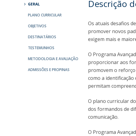
Descrição 
GERAL
Portuguesa
Católica Research Centre for Psychological, Family and
PLANO CURRICULAR
Social Wellbeing
Os atuais desafios d
OBJETIVOS
promover novos padr
DESTINATÁRIOS
exigem mais e maior
TESTEMUNHOS
O Programa Avançado
METODOLOGIA E AVALIAÇÃO
proporcionar aos fo
promovem o reforço 
ADMISSÕES E PROPINAS
como a identificação
permitam compreende
O plano curricular d
dos formandos de dif
comunicação.
O Programa Avançado