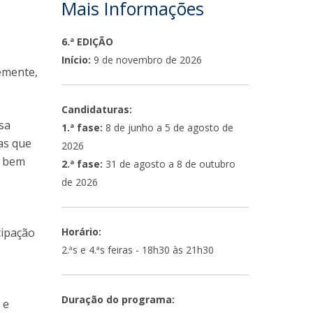
Mais Informações
6.ª EDIÇÃO
Início:
9 de novembro de 2026
emente,
Candidaturas:
sa
1.ª fase:
8 de junho a 5 de agosto de
as que
2026
, bem
2.ª fase:
31 de agosto a 8 de outubro
de 2026
cipação
Horário:
2.ªs e 4.ªs feiras - 18h30 às 21h30
Duração do programa:
 e