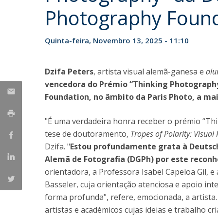
Photography Foun
Portuguesa
Católica Research Centre for Psychological, Family and
Social Wellbeing
Quinta-feira, Novembro 13, 2025 - 11:10
Dzifa Peters
, artista visual alemã-ganesa e
al
vencedora do Prémio “Thinking Photography
Foundation, no âmbito da Paris Photo, a ma
"É uma verdadeira honra receber o prémio “T
tese de doutoramento,
Tropes of Polarity: Visual
Dzifa. "
Estou profundamente grata à Deutsc
Alemã de Fotografia (DGPh) por este recon
orientadora, a Professora Isabel Capeloa Gil, 
Basseler, cuja orientação atenciosa e apoio int
forma profunda", refere, emocionada, a artista
artistas e académicos cujas ideias e trabalho cri