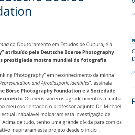
o
Programas
dation
MYFCH Doutoramentos
J
P
umna
do Doutoramento em Estudos de Cultura, é a
C
” atribuído pela Deutsche Boerse Photography
D
is prestigiada mostra mundial de fotografia
.
J
hinking Photography” em reconhecimento da minha
 Representation and Afrodiasporic Identities
", assinala
he Börse Photography Foundation e à Sociedade
hecimento
. Os meus sinceros agradecimentos à minha
e ao meu coorientador, o professor adjunto Dr. Michael
electual inabalável moldaram esta investigação de
. "Acima de tudo, tenho uma grande dívida para com os
ativo inspiraram este projeto desde o início",